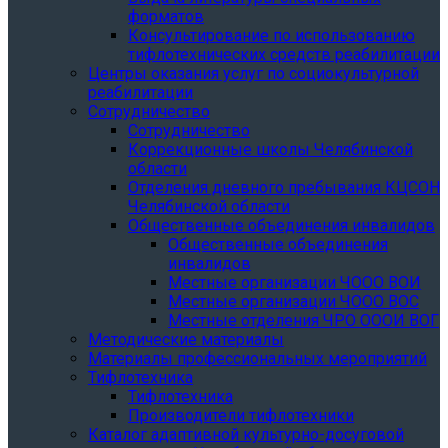
форматов
Консультирование по использованию
тифлотехнических средств реабилитации
Центры оказания услуг по социокультурной
реабилитации
Сотрудничество
Сотрудничество
Коррекционные школы Челябинской
области
Отделения дневного пребывания КЦСОН
Челябинской области
Общественные объединения инвалидов
Общественные объединения
инвалидов
Местные организации ЧООО ВОИ
Местные организации ЧООО ВОС
Местные отделения ЧРО ОООИ ВОГ
Методические материалы
Материалы профессиональных мероприятий
Тифлотехника
Тифлотехника
Производители тифлотехники
Каталог адаптивной культурно-досуговой