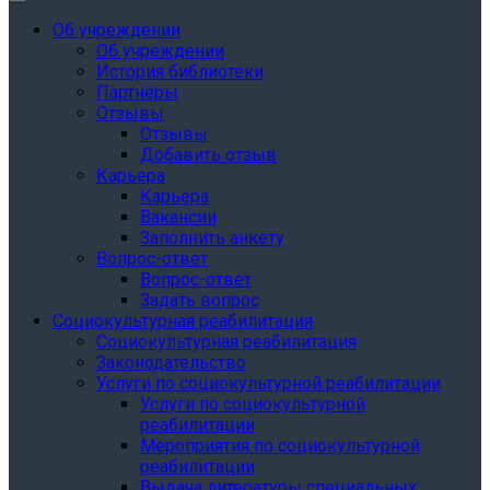
Об учреждении
Об учреждении
История библиотеки
Партнёры
Отзывы
Отзывы
Добавить отзыв
Карьера
Карьера
Вакансии
Заполнить анкету
Вопрос-ответ
Вопрос-ответ
Задать вопрос
Социокультурная реабилитация
Социокультурная реабилитация
Законодательство
Услуги по социокультурной реабилитации
Услуги по социокультурной
реабилитации
Мероприятия по социокультурной
реабилитации
Выдача литературы специальных