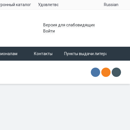
Russian
тронный каталог
Удовлетворенность населения услугами учре
Версия для слабовидящих
Войти
сионалам
Контакты
Пункты выдачи литературы