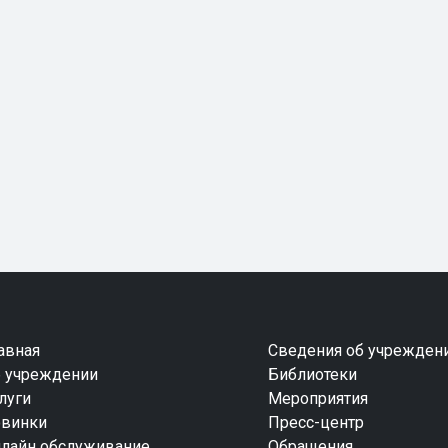
авная
Сведения об учрежден
 учреждении
Библиотеки
луги
Мероприятия
винки
Пресс-центр
лайн обслуживание
Обращения