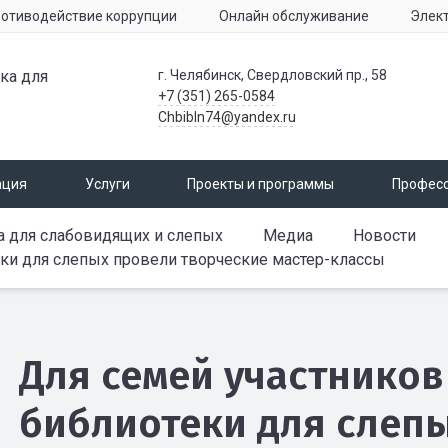
отиводействие коррупции
Онлайн обслуживание
Элек
ка для
г. Челябинск, Свердловский пр., 58
+7 (351) 265-0584
Chbibln74@yandex.ru
ация
Услуги
Проекты и программы
Профес
а для слабовидящих и слепых
Медиа
Новости
ки для слепых провели творческие мастер-классы
Для семей участнико
библиотеки для слеп