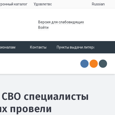
Russian
тронный каталог
Удовлетворенность населения услугами учре
Версия для слабовидящих
Войти
сионалам
Контакты
Пункты выдачи литературы
в СВО специалисты
ых провели