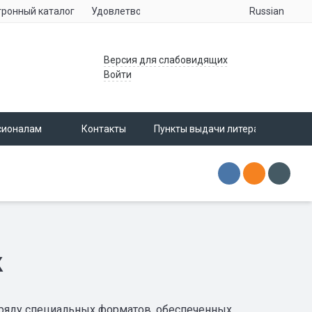
Russian
тронный каталог
Удовлетворенность населения услугами учре
Версия для слабовидящих
Войти
сионалам
Контакты
Пункты выдачи литературы
х
азряду специальных форматов, обеспеченных