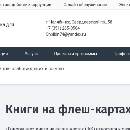
отиводействие коррупции
Онлайн обслуживание
Элек
г. Челябинск, Свердловский пр., 58
ка для
+7 (351) 265-0584
Chbibln74@yandex.ru
ация
Услуги
Проекты и программы
Профес
а для слабовидящих и слепых
Книги на флеш-карта
«Говорящие» книги на флэш-картах (ФК) относятся к р