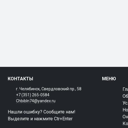
КОНТАКТЫ
МЕНЮ
г. Челябинск, Свердловский пр., 58
Гл
+7 (351) 265-0584
Об
Chbibln74@yandex.ru
Ус
Но
Нашли ошибку? Сообщите нам!
Он
Выделите и нажмите Ctr+Enter
Ко