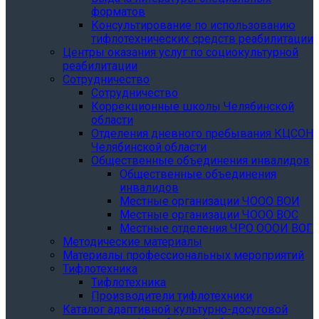
форматов
Консультирование по использованию
тифлотехнических средств реабилитации
Центры оказания услуг по социокультурной
реабилитации
Сотрудничество
Сотрудничество
Коррекционные школы Челябинской
области
Отделения дневного пребывания КЦСОН
Челябинской области
Общественные объединения инвалидов
Общественные объединения
инвалидов
Местные организации ЧООО ВОИ
Местные организации ЧООО ВОС
Местные отделения ЧРО ОООИ ВОГ
Методические материалы
Материалы профессиональных мероприятий
Тифлотехника
Тифлотехника
Производители тифлотехники
Каталог адаптивной культурно-досуговой