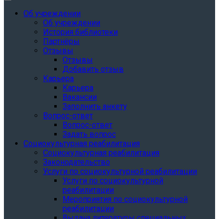
Об учреждении
Об учреждении
История библиотеки
Партнёры
Отзывы
Отзывы
Добавить отзыв
Карьера
Карьера
Вакансии
Заполнить анкету
Вопрос-ответ
Вопрос-ответ
Задать вопрос
Социокультурная реабилитация
Социокультурная реабилитация
Законодательство
Услуги по социокультурной реабилитации
Услуги по социокультурной
реабилитации
Мероприятия по социокультурной
реабилитации
Выдача литературы специальных