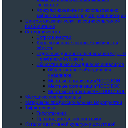
форматов
Консультирование по использованию
тифлотехнических средств реабилитации
Центры оказания услуг по социокультурной
реабилитации
Сотрудничество
Сотрудничество
Коррекционные школы Челябинской
области
Отделения дневного пребывания КЦСОН
Челябинской области
Общественные объединения инвалидов
Общественные объединения
инвалидов
Местные организации ЧООО ВОИ
Местные организации ЧООО ВОС
Местные отделения ЧРО ОООИ ВОГ
Методические материалы
Материалы профессиональных мероприятий
Тифлотехника
Тифлотехника
Производители тифлотехники
Каталог адаптивной культурно-досуговой