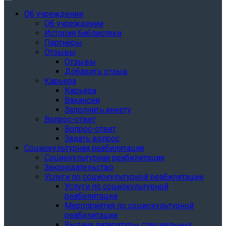
Об учреждении
Об учреждении
История библиотеки
Партнёры
Отзывы
Отзывы
Добавить отзыв
Карьера
Карьера
Вакансии
Заполнить анкету
Вопрос-ответ
Вопрос-ответ
Задать вопрос
Социокультурная реабилитация
Социокультурная реабилитация
Законодательство
Услуги по социокультурной реабилитации
Услуги по социокультурной
реабилитации
Мероприятия по социокультурной
реабилитации
Выдача литературы специальных