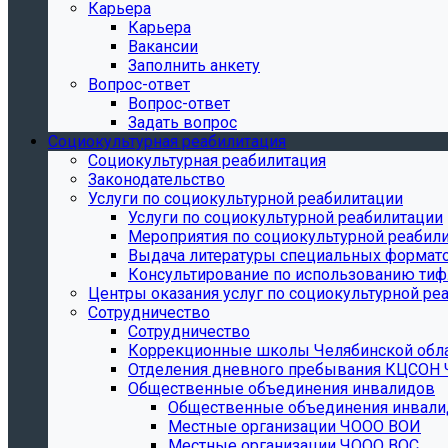
Карьера
Карьера
Вакансии
Заполнить анкету
Вопрос-ответ
Вопрос-ответ
Задать вопрос
Социокультурная реабилитация
Социокультурная реабилитация
Законодательство
Услуги по социокультурной реабилитации
Услуги по социокультурной реабилитации
Мероприятия по социокультурной реабил
Выдача литературы специальных формат
Консультирование по использованию тиф
Центры оказания услуг по социокультурной ре
Сотрудничество
Сотрудничество
Коррекционные школы Челябинской обл
Отделения дневного пребывания КЦСОН 
Общественные объединения инвалидов
Общественные объединения инвали
Местные организации ЧООО ВОИ
Местные организации ЧООО ВОС