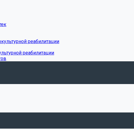
тек
окультурной реабилитации
ультурной реабилитации
тов