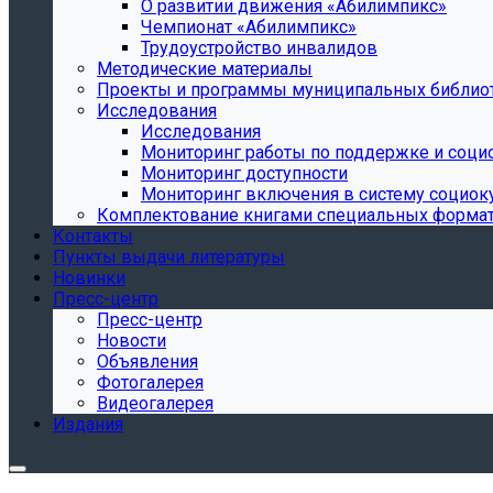
О развитии движения «Абилимпикс»
Чемпионат «Абилимпикс»
Трудоустройство инвалидов
Методические материалы
Проекты и программы муниципальных библио
Исследования
Исследования
Мониторинг работы по поддержке и соци
Мониторинг доступности
Мониторинг включения в систему социок
Комплектование книгами специальных форма
Контакты
Пункты выдачи литературы
Новинки
Пресс-центр
Пресс-центр
Новости
Объявления
Фотогалерея
Видеогалерея
Издания