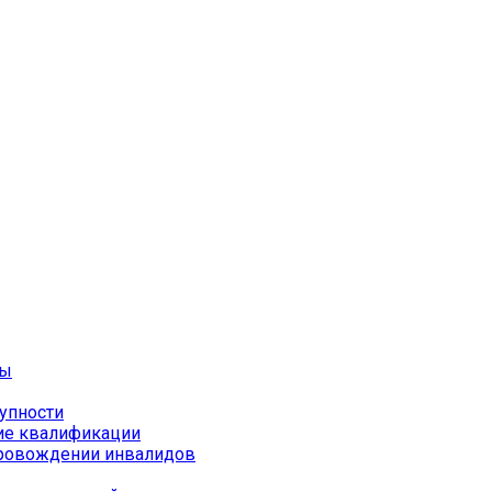
ты
упности
ие квалификации
провождении инвалидов