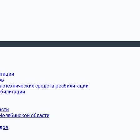
итации
ов
лотехнических средств реабилитации
абилитации
асти
Челябинской области
дов