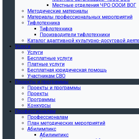
Местные отделения ЧРО ОООИ ВОГ
Методические материалы
Материалы профессиональных мероприятий
Тифлотехника
Тифлотехника
Производители тифлотехники
Каталог адаптивной культурно-досуговой деят
Услуги
Услуги
Бесплатные услуги
Платные услуги
Бесплатная юридическая помощь
Участникам СВО
Проекты и программы
Проекты и программы
Проекты
Программы
Конкурсы
Профессионалам
Профессионалам
План методических мероприятий
Абилимпикс
Абилимпикс