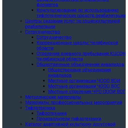
форматов
Консультирование по использованию
тифлотехнических средств реабилитации
Центры оказания услуг по социокультурной
реабилитации
Сотрудничество
Сотрудничество
Коррекционные школы Челябинской
области
Отделения дневного пребывания КЦСОН
Челябинской области
Общественные объединения инвалидов
Общественные объединения
инвалидов
Местные организации ЧООО ВОИ
Местные организации ЧООО ВОС
Местные отделения ЧРО ОООИ ВОГ
Методические материалы
Материалы профессиональных мероприятий
Тифлотехника
Тифлотехника
Производители тифлотехники
Каталог адаптивной культурно-досуговой