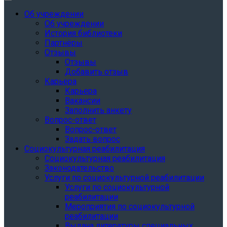
Об учреждении
Об учреждении
История библиотеки
Партнёры
Отзывы
Отзывы
Добавить отзыв
Карьера
Карьера
Вакансии
Заполнить анкету
Вопрос-ответ
Вопрос-ответ
Задать вопрос
Социокультурная реабилитация
Социокультурная реабилитация
Законодательство
Услуги по социокультурной реабилитации
Услуги по социокультурной
реабилитации
Мероприятия по социокультурной
реабилитации
Выдача литературы специальных