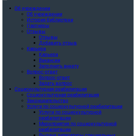
Об учреждении
Об учреждении
История библиотеки
Партнёры
Отзывы
Отзывы
Добавить отзыв
Карьера
Карьера
Вакансии
Заполнить анкету
Вопрос-ответ
Вопрос-ответ
Задать вопрос
Социокультурная реабилитация
Социокультурная реабилитация
Законодательство
Услуги по социокультурной реабилитации
Услуги по социокультурной
реабилитации
Мероприятия по социокультурной
реабилитации
Выдача литературы специальных