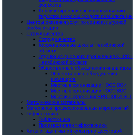
форматов
Консультирование по использованию
тифлотехнических средств реабилитации
Центры оказания услуг по социокультурной
реабилитации
Сотрудничество
Сотрудничество
Коррекционные школы Челябинской
области
Отделения дневного пребывания КЦСОН
Челябинской области
Общественные объединения инвалидов
Общественные объединения
инвалидов
Местные организации ЧООО ВОИ
Местные организации ЧООО ВОС
Местные отделения ЧРО ОООИ ВОГ
Методические материалы
Материалы профессиональных мероприятий
Тифлотехника
Тифлотехника
Производители тифлотехники
Каталог адаптивной культурно-досуговой