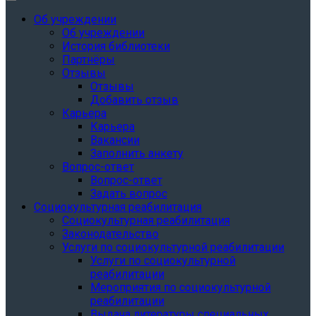
Об учреждении
Об учреждении
История библиотеки
Партнёры
Отзывы
Отзывы
Добавить отзыв
Карьера
Карьера
Вакансии
Заполнить анкету
Вопрос-ответ
Вопрос-ответ
Задать вопрос
Социокультурная реабилитация
Социокультурная реабилитация
Законодательство
Услуги по социокультурной реабилитации
Услуги по социокультурной
реабилитации
Мероприятия по социокультурной
реабилитации
Выдача литературы специальных