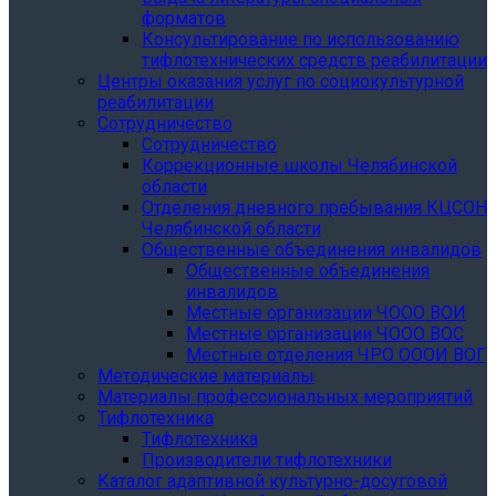
форматов
Консультирование по использованию
тифлотехнических средств реабилитации
Центры оказания услуг по социокультурной
реабилитации
Сотрудничество
Сотрудничество
Коррекционные школы Челябинской
области
Отделения дневного пребывания КЦСОН
Челябинской области
Общественные объединения инвалидов
Общественные объединения
инвалидов
Местные организации ЧООО ВОИ
Местные организации ЧООО ВОС
Местные отделения ЧРО ОООИ ВОГ
Методические материалы
Материалы профессиональных мероприятий
Тифлотехника
Тифлотехника
Производители тифлотехники
Каталог адаптивной культурно-досуговой