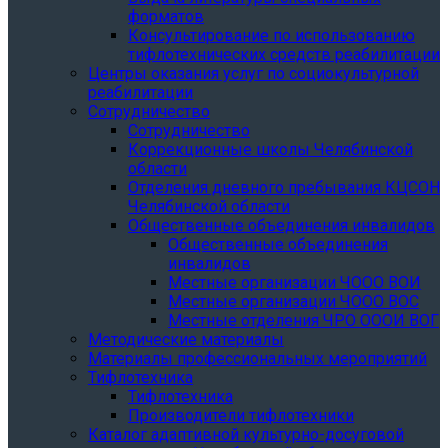
форматов
Консультирование по использованию
тифлотехнических средств реабилитации
Центры оказания услуг по социокультурной
реабилитации
Сотрудничество
Сотрудничество
Коррекционные школы Челябинской
области
Отделения дневного пребывания КЦСОН
Челябинской области
Общественные объединения инвалидов
Общественные объединения
инвалидов
Местные организации ЧООО ВОИ
Местные организации ЧООО ВОС
Местные отделения ЧРО ОООИ ВОГ
Методические материалы
Материалы профессиональных мероприятий
Тифлотехника
Тифлотехника
Производители тифлотехники
Каталог адаптивной культурно-досуговой