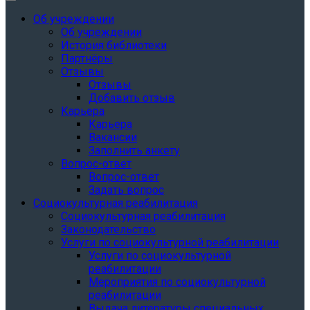
Об учреждении
Об учреждении
История библиотеки
Партнёры
Отзывы
Отзывы
Добавить отзыв
Карьера
Карьера
Вакансии
Заполнить анкету
Вопрос-ответ
Вопрос-ответ
Задать вопрос
Социокультурная реабилитация
Социокультурная реабилитация
Законодательство
Услуги по социокультурной реабилитации
Услуги по социокультурной
реабилитации
Мероприятия по социокультурной
реабилитации
Выдача литературы специальных