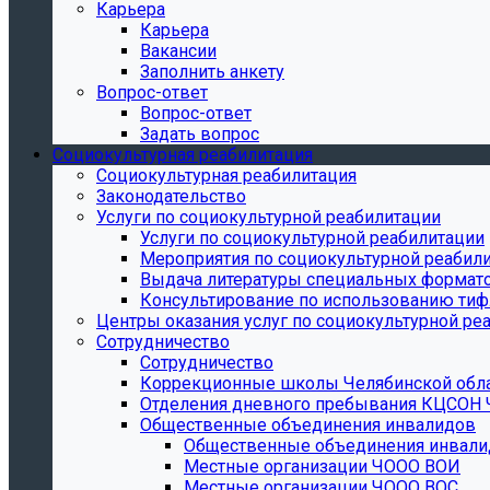
Карьера
Карьера
Вакансии
Заполнить анкету
Вопрос-ответ
Вопрос-ответ
Задать вопрос
Социокультурная реабилитация
Социокультурная реабилитация
Законодательство
Услуги по социокультурной реабилитации
Услуги по социокультурной реабилитации
Мероприятия по социокультурной реабил
Выдача литературы специальных формат
Консультирование по использованию тиф
Центры оказания услуг по социокультурной ре
Сотрудничество
Сотрудничество
Коррекционные школы Челябинской обл
Отделения дневного пребывания КЦСОН 
Общественные объединения инвалидов
Общественные объединения инвали
Местные организации ЧООО ВОИ
Местные организации ЧООО ВОС