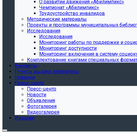
О развитии движения «Абилимпикс»
Чемпионат «Абилимпикс»
Трудоустройство инвалидов
Методические материалы
Проекты и программы муниципальных библио
Исследования
Исследования
Мониторинг работы по поддержке и соци
Мониторинг доступности
Мониторинг включения в систему социок
Комплектование книгами специальных форма
Контакты
Пункты выдачи литературы
Новинки
Пресс-центр
Пресс-центр
Новости
Объявления
Фотогалерея
Видеогалерея
Издания