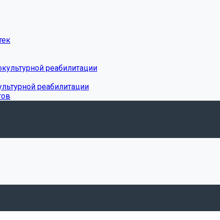
тек
окультурной реабилитации
ультурной реабилитации
тов