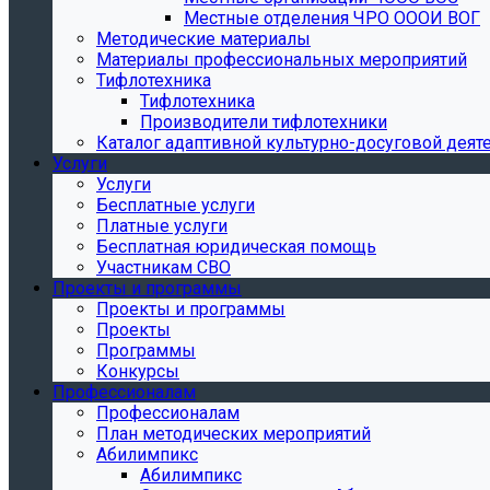
Местные отделения ЧРО ОООИ ВОГ
Методические материалы
Материалы профессиональных мероприятий
Тифлотехника
Тифлотехника
Производители тифлотехники
Каталог адаптивной культурно-досуговой деят
Услуги
Услуги
Бесплатные услуги
Платные услуги
Бесплатная юридическая помощь
Участникам СВО
Проекты и программы
Проекты и программы
Проекты
Программы
Конкурсы
Профессионалам
Профессионалам
План методических мероприятий
Абилимпикс
Абилимпикс