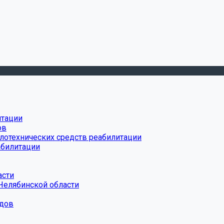
итации
ов
лотехнических средств реабилитации
абилитации
асти
Челябинской области
дов