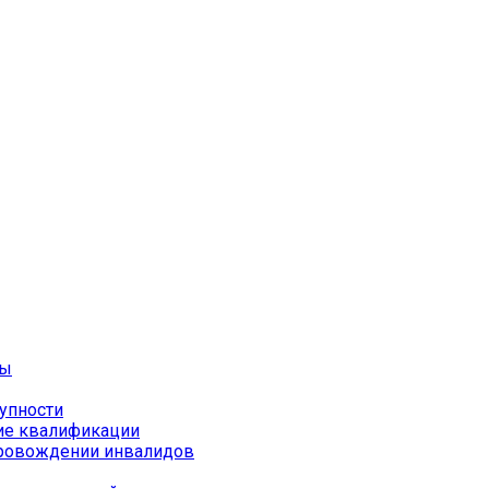
ты
упности
ие квалификации
провождении инвалидов